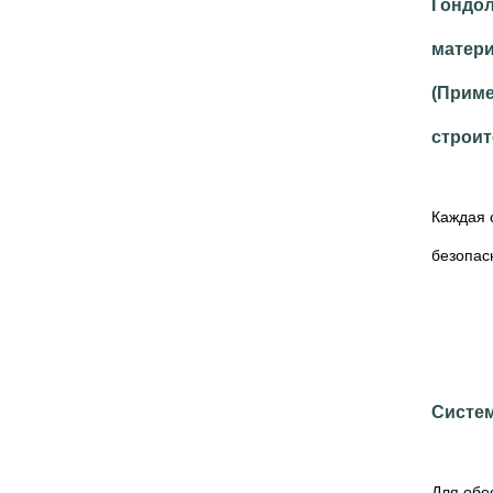
Гондол
матери
(Приме
строите
Каждая 
безопасн
Систем
Для обе