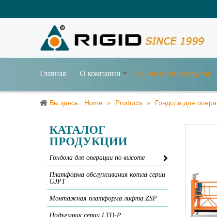
Главная
О компании
Применение продукта
Вы здесь:
Home
»
Products
»
Гондола для опера
КАТАЛОГ
ПРОДУКЦИИ
Гондола для операции по высоте
Платформа обслуживания котла серии
GJPT
Монтажная платформа лифта ZSP
Подъемник серии LTD-Р