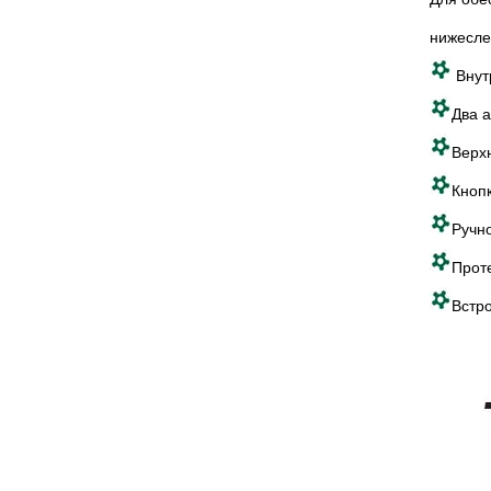
нижесле
Внут
Два 
Верх
Кноп
Ручн
Прот
Встр