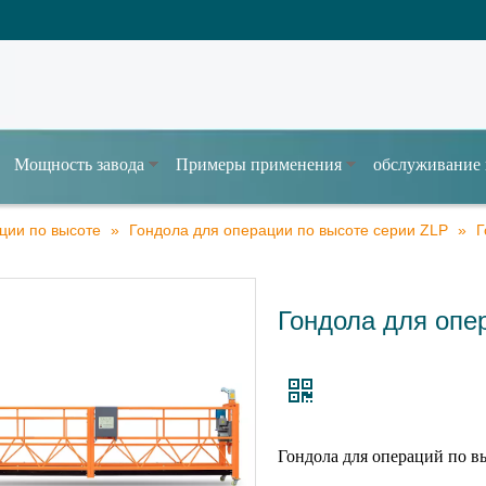
Мощность завода
Примеры применения
обслуживание 
ции по высоте
»
Гондола для операции по высоте серии ZLP
»
Г
Гондола для опе
Гондола для операций по в