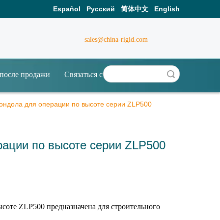
Español
Pусский
简体中文
English
sales@china-rigid.com
после продажи
Связаться с Нами
Поиск
ондола для операции по высоте серии ZLP500
рации по высоте серии ZLP500
ысоте ZLP500 предназначена для строительного