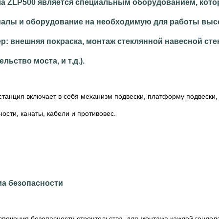
а ZLP500 является специальным оборудованием, кото
алы и оборудование на необходимую для работы выс
р: внешняя покраска, монтаж стеклянной навесной ст
льство моста, и т.д.).
станция включает в себя механизм подвески, платформу подвески,
ости, канаты, кабели и противовес.
а безопасности
спечения безопасности строительства, для монтажа каждой гондол