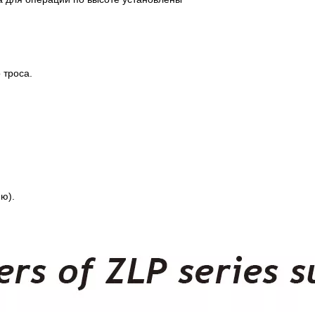
 троса
.
ю).